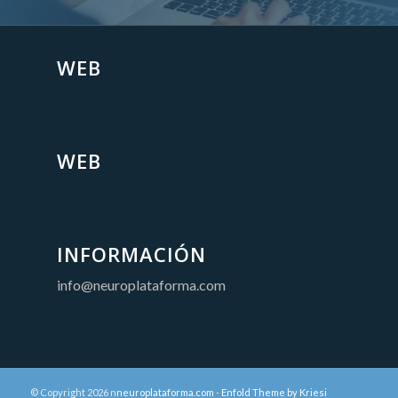
WEB
WEB
INFORMACIÓN
info@neuroplataforma.com
© Copyright 2026 n
neuroplataforma.com
-
Enfold Theme by Kriesi