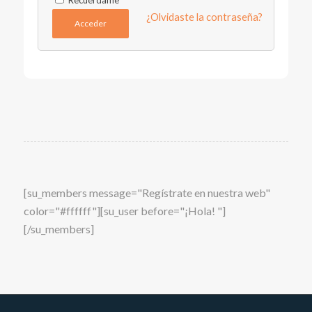
Recuérdame
¿Olvidaste la contraseña?
Acceder
[su_members message="Regístrate en nuestra web"
color="#ffffff"][su_user before="¡Hola! "]
[/su_members]