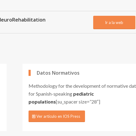
euroRehabilitation
Ir a la web
Datos Normativos
Methodology for the development of normative da
for Spanish-speaking
pediatric
populations
[su_spacer size=”28″]
Ver artículo en IOS Press