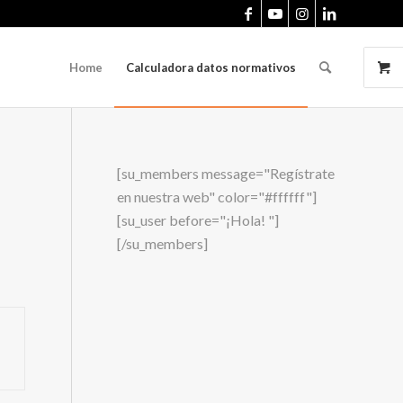
Home
Calculadora datos normativos
[su_members message="Regístrate
en nuestra web" color="#ffffff"]
[su_user before="¡Hola! "]
[/su_members]