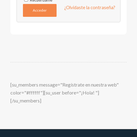
Recuérdame
¿Olvidaste la contraseña?
Acceder
[su_members message="Regístrate en nuestra web"
color="#ffffff"][su_user before="¡Hola! "]
[/su_members]