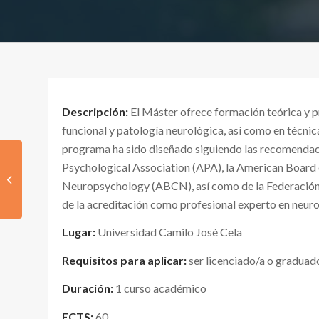
Descripción:
El Máster ofrece formación teórica y p
funcional y patología neurológica, así como en técnic
programa ha sido diseñado siguiendo las recomendaci
Psychological Association (APA), la American Board 
Máster en
Neuropsychology (ABCN), así como de la Federación
Neuropsicología Clínica
de la acreditación como profesional experto en neurop
Lugar:
Universidad Camilo José Cela
Requisitos para aplicar:
ser licenciado/a o graduad
Duración:
1 curso académico
ECTS:
60