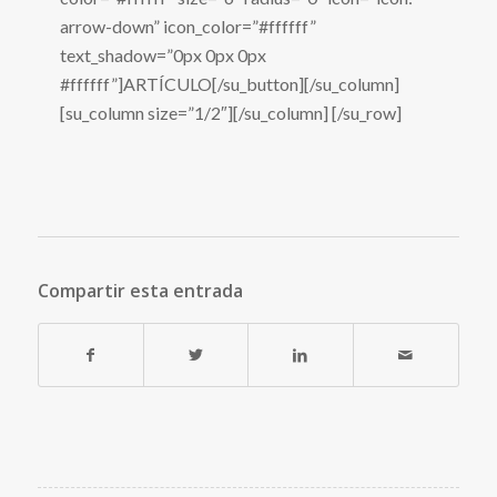
arrow-down” icon_color=”#ffffff”
text_shadow=”0px 0px 0px
#ffffff”]ARTÍCULO[/su_button][/su_column]
[su_column size=”1/2″][/su_column] [/su_row]
Compartir esta entrada