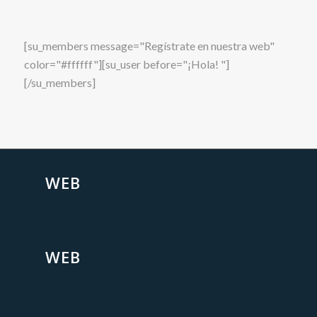
[su_members message="Regístrate en nuestra web"
color="#ffffff"][su_user before="¡Hola! "]
[/su_members]
WEB
WEB