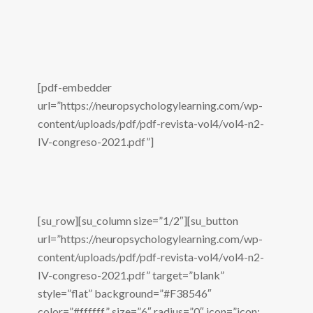
[pdf-embedder
url=”https://neuropsychologylearning.com/wp-
content/uploads/pdf/pdf-revista-vol4/vol4-n2-
IV-congreso-2021.pdf”]
[su_row][su_column size=”1/2″][su_button
url=”https://neuropsychologylearning.com/wp-
content/uploads/pdf/pdf-revista-vol4/vol4-n2-
IV-congreso-2021.pdf” target=”blank”
style=”flat” background=”#F38546″
color=”#ffffff” size=”6″ radius=”0″ icon=”icon: