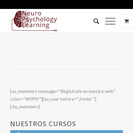
[su_members message="Regístrate en nuestra web"
color="#ffffff"][su_user before="¡Hola! "]
[/su_members]
NUESTROS CURSOS