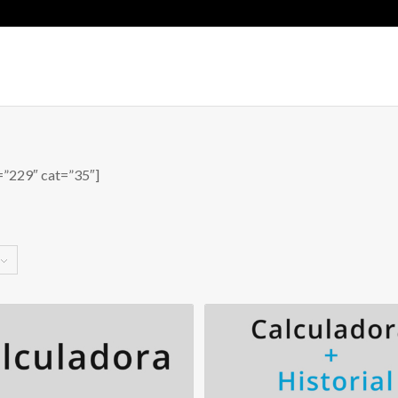
=”229″ cat=”35″]