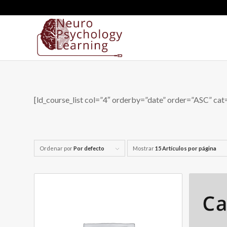
[ld_course_list col=”4″ orderby=”date” order=”ASC” cat
Ordenar por
Por defecto
Mostrar
15 Artículos por página