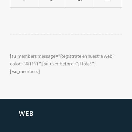
[su_members message="Regístrate en nuestra web"
color="#ffffff"][su_user before="¡Hola! "]
[/su_members]
WEB