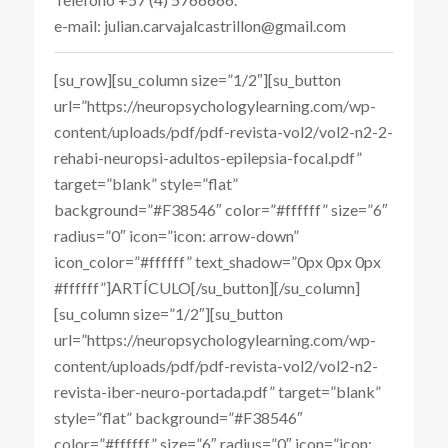
e-mail: julian.carvajalcastrillon@gmail.com
[su_row][su_column size=”1/2″][su_button
url=”https://neuropsychologylearning.com/wp-
content/uploads/pdf/pdf-revista-vol2/vol2-n2-2-
rehabi-neuropsi-adultos-epilepsia-focal.pdf”
target=”blank” style=”flat”
background=”#F38546″ color=”#ffffff” size=”6″
radius=”0″ icon=”icon: arrow-down”
icon_color=”#ffffff” text_shadow=”0px 0px 0px
#ffffff”]ARTÍCULO[/su_button][/su_column]
[su_column size=”1/2″][su_button
url=”https://neuropsychologylearning.com/wp-
content/uploads/pdf/pdf-revista-vol2/vol2-n2-
revista-iber-neuro-portada.pdf” target=”blank”
style=”flat” background=”#F38546″
color=”#ffffff” size=”6″ radius=”0″ icon=”icon: