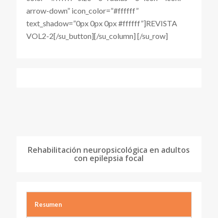
arrow-down” icon_color=”#ffffff”
text_shadow=”0px 0px 0px #ffffff”]REVISTA
VOL2-2[/su_button][/su_column] [/su_row]
Rehabilitación neuropsicológica en adultos
con epilepsia focal
Resumen