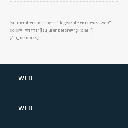
[su_members message="Regístrate en nuestra web"
color="#ffffff"][su_user before="¡Hola! "]
[/su_members]
WEB
WEB