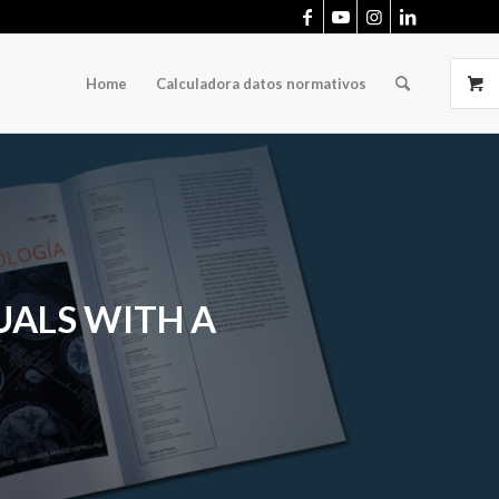
Home
Calculadora datos normativos
UALS WITH A